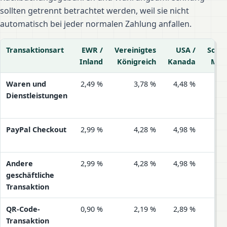
sollten getrennt betrachtet werden, weil sie nicht
automatisch bei jeder normalen Zahlung anfallen.
Transaktionsart
EWR /
Vereinigtes
USA /
Sonst
Inland
Königreich
Kanada
Mär
Auszug der PayPal-Gebühren im Rechner
Waren und
2,49 %
3,78 %
4,48 %
5,4
Dienstleistungen
PayPal Checkout
2,99 %
4,28 %
4,98 %
4,9
Andere
2,99 %
4,28 %
4,98 %
4,9
geschäftliche
Transaktion
QR-Code-
0,90 %
2,19 %
2,89 %
2,8
Transaktion