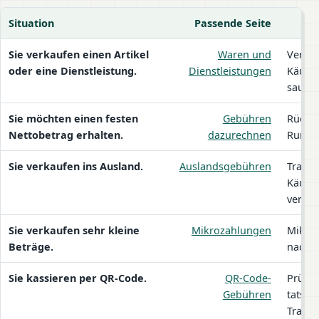
Situation
Passende Seite
PayPal-Gebühren nach Verkäufersituation
Sie verkaufen einen Artikel
Waren und
Verkä
oder eine Dienstleistung.
Dienstleistungen
Käufe
sauber
Sie möchten einen festen
Gebühren
Rückw
Nettobetrag erhalten.
dazurechnen
Rundu
Sie verkaufen ins Ausland.
Auslandsgebühren
Transa
Käufer
vermis
Sie verkaufen sehr kleine
Mikrozahlungen
Mikroz
Beträge.
nach 
Sie kassieren per QR-Code.
QR-Code-
Prüfen
Gebühren
tatsäc
Transa