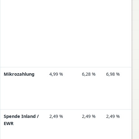
Mikrozahlung
4,99 %
6,28 %
6,98 %
6,9
Spende Inland /
2,49 %
2,49 %
2,49 %
2,4
EWR