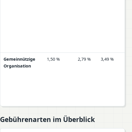
Gemeinnützige
1,50 %
2,79 %
3,49 %
4,4
Organisation
Gebührenarten im Überblick