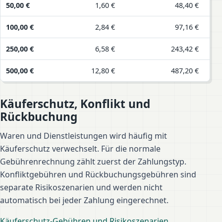
50,00 €
1,60 €
48,40 €
51,
100,00 €
2,84 €
97,16 €
102
250,00 €
6,58 €
243,42 €
256
500,00 €
12,80 €
487,20 €
513
Käuferschutz, Konflikt und
Rückbuchung
Waren und Dienstleistungen wird häufig mit
Käuferschutz verwechselt. Für die normale
Gebührenrechnung zählt zuerst der Zahlungstyp.
Konfliktgebühren und Rückbuchungsgebühren sind
separate Risikoszenarien und werden nicht
automatisch bei jeder Zahlung eingerechnet.
Käuferschutz-Gebühren und Risikoszenarien