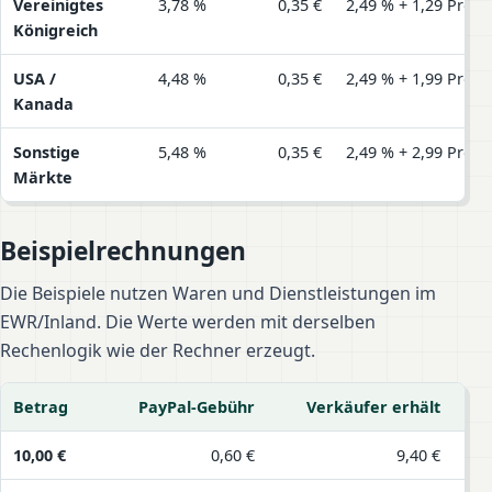
Vereinigtes
3,78 %
0,35 €
2,49 % + 1,29 Proz
Königreich
USA /
4,48 %
0,35 €
2,49 % + 1,99 Proz
Kanada
Sonstige
5,48 %
0,35 €
2,49 % + 2,99 Proz
Märkte
Beispielrechnungen
Die Beispiele nutzen Waren und Dienstleistungen im
EWR/Inland. Die Werte werden mit derselben
Rechenlogik wie der Rechner erzeugt.
Betrag
PayPal-Gebühr
Verkäufer erhält
Beispielrechnungen für Waren und Dienstleistungen
10,00 €
0,60 €
9,40 €
10,